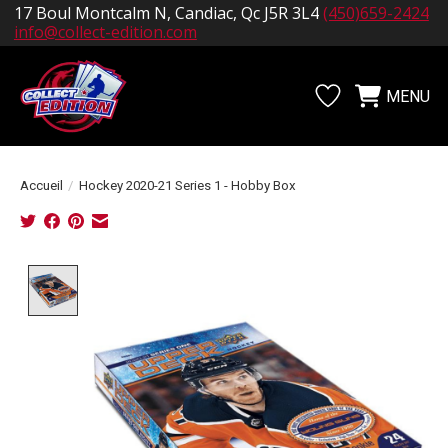
17 Boul Montcalm N, Candiac, Qc J5R 3L4
(450)659-2424
info@collect-edition.com
MENU
Liste de souhait
Panier
Accueil
/
Hockey 2020-21 Series 1 - Hobby Box
Product image slideshow Items