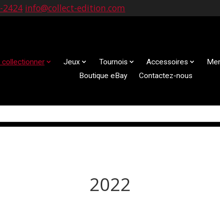
9-2424
info@collect-edition.com
 collectionner
Jeux
Tournois
Accessoires
Mem
Boutique eBay
Contactez-nous
2022