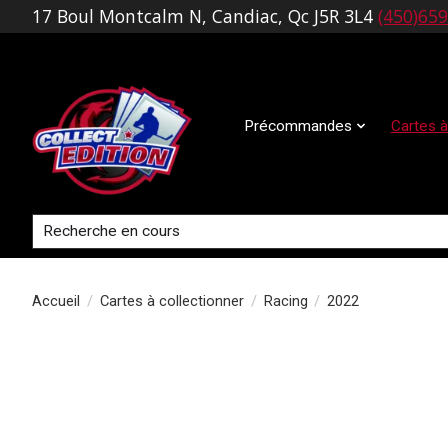
17 Boul Montcalm N, Candiac, Qc J5R 3L4
(450)65
Précommandes
Cartes à
Rechercher
Accueil
/
Cartes à collectionner
/
Racing
/
2022