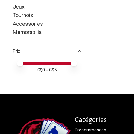
Jeux
Tournois
Accessoires
Memorabilia
Prix
Prix minimum
Price maximum value
C$
0
- C$
5
Catégories
Précommandes