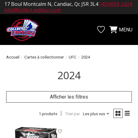
17 Boul Montcalm N, Candiac, Qc J5R 3L4
(450)659-2424
info@collect-edition.com
MENU
Liste de souhait
Panier
Accueil
/
Cartes à collectionner
/
UFC
/
2024
2024
Afficher les filtres
1 produits
Trier par
Les plus vus