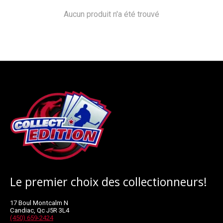
Aucun produit n'a été trouvé
Le premier choix des collectionneurs!
17 Boul Montcalm N
Candiac, Qc J5R 3L4
(450) 659-2424