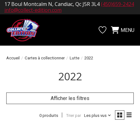
17 Boul Montcalm N, Candiac, Qc J5R 3L4
(450)659-2424
info@collect-edition.com
MENU
Liste de souhait
Panier
Accueil
/
Cartes à collectionner
/
Lutte
/
2022
2022
Afficher les filtres
0 produits
Trier par
Les plus vus